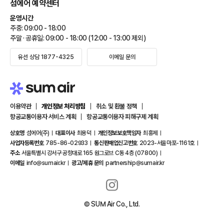
섬에어 예약센터
섬에어 홈으로 바로가기
운영시간
주중: 09:00 - 18:00
주말 · 공휴일: 09:00 - 18:00 (12:00 - 13:00 제외)
유선 상담 1877-4325
이메일 문의
이용약관
개인정보 처리방침
취소 및 환불 정책
항공교통이용자 서비스 계획
항공교통이용자 피해구제 계획
상호명
섬에어(주)
대표이사
최용덕
개인정보보호책임자
최홍제
사업자등록번호
785-86-02933
통신판매업신고번호
2023-서울마포-1161호
주소
서울특별시 강서구 공항대로 165 원그로브 C동 4층 (07800)
이메일
info@sumair.kr
광고/제휴 문의
partnership@sumair.kr
© SUM Air Co., Ltd.